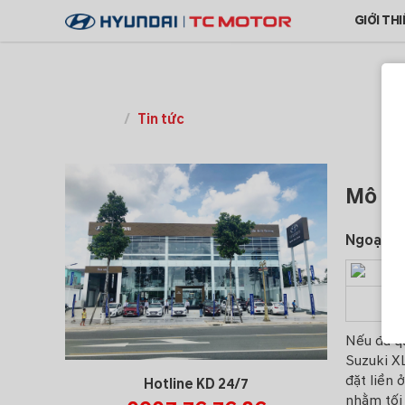
GIỚI TH
Hyundai Stargazer
Tin tức
Trang chủ
Mô tả 
Ngoại th
Nếu đã q
Suzuki XL
đặt liền 
Hotline KD 24/7
nhằm tối 