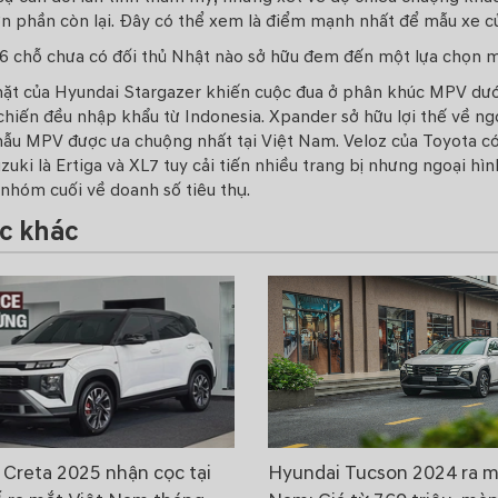
n phần còn lại. Đây có thể xem là điểm mạnh nhất để mẫu xe củ
 6 chỗ chưa có đối thủ Nhật nào sở hữu đem đến một lựa chọn 
ặt của Hyundai Stargazer khiến cuộc đua ở phân khúc MPV dưới
hiến đều nhập khẩu từ Indonesia. Xpander sở hữu lợi thế về ng
mẫu MPV được ưa chuộng nhất tại Việt Nam. Veloz của Toyota có
zuki là
Ertiga
và
XL7
tuy cải tiến nhiều trang bị nhưng ngoại hì
nhóm cuối về doanh số tiêu thụ.
ức khác
 Creta 2025 nhận cọc tại
Hyundai Tucson 2024 ra m