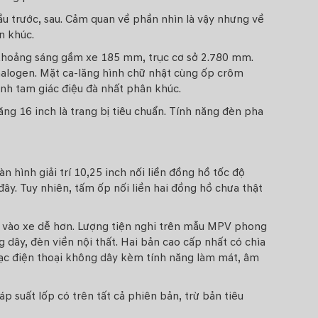
ầu trước, sau. Cảm quan về phần nhìn là vậy nhưng về
n khúc.
 khoảng sáng gầm xe 185 mm, trục cơ sở 2.780 mm.
i halogen. Mặt ca-lăng hình chữ nhật cùng ốp crôm
nh tam giác điệu đà nhất phân khúc.
ng 16 inch là trang bị tiêu chuẩn. Tính năng đèn pha
 hình giải trí 10,25 inch nối liền đồng hồ tốc độ
đây. Tuy nhiên, tấm ốp nối liền hai đồng hồ chưa thật
ra vào xe dễ hơn. Lượng tiện nghi trên mẫu MPV phong
dây, đèn viền nội thất. Hai bản cao cấp nhất có chìa
ạc điện thoại không dây kèm tính năng làm mát, âm
 suất lốp có trên tất cả phiên bản, trừ bản tiêu