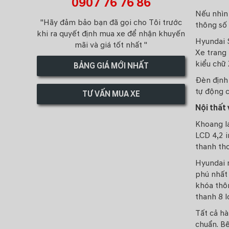
0907 76 76 86
Nếu nhìn 
"Hãy đảm bảo bạn đã gọi cho Tôi trước
thông số
khi ra quyết định mua xe để nhận khuyến
Hyundai 
mãi và giá tốt nhất "
Xe trang 
kiểu chữ 
BẢNG GIÁ MỚI NHẤT
Đèn định 
tự động c
TƯ VẤN MUA XE
Nội thất 
Khoang lá
LCD 4,2 i
thanh tho
Hyundai 
phú nhất 
khóa thô
thanh 8 l
Tất cả hà
chuẩn. Bê