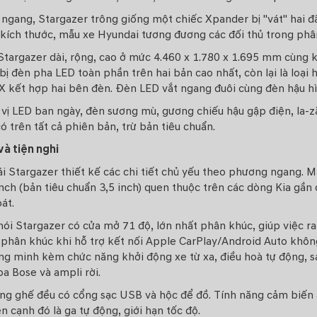
ngang, Stargazer trông giống một chiếc Xpander bị "vát" hai đ
 kích thước, mẫu xe
Hyundai
tương đương các đối thủ trong phâ
Stargazer dài, rộng, cao ở mức 4.460 x 1.780 x 1.695 mm cùng
bị đèn pha LED toàn phần trên hai bản cao nhất, còn lại là loạ
X kết hợp hai bên đèn. Đèn LED vắt ngang đuôi cùng đèn hậu hì
vị LED ban ngày, đèn sương mù, gương chiếu hậu gập điện, la-ză
ó trên tất cả phiên bản, trừ bản tiêu chuẩn.
và tiện nghi
i Stargazer thiết kế các chi tiết chủ yếu theo phương ngang. Màn
nch (bản tiêu chuẩn 3,5 inch) quen thuộc trên các dòng Kia gần 
át.
nói Stargazer có cửa mở 71 độ, lớn nhất phân khúc, giúp việc 
phân khúc khi hỗ trợ kết nối Apple CarPlay/Android Auto không 
ng minh kèm chức năng khởi động xe từ xa, điều hoà tự động, s
oa Bose và ampli rời.
ng ghế đều có cổng sạc USB và hộc để đồ. Tính năng cảm biến áp
n cạnh đó là ga tự động, giới hạn tốc độ.