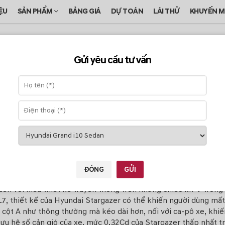
IỆU
SẢN PHẨM
BẢNG GIÁ
DỰ TOÁN
LÁI THỬ
KHUYẾN M
Gửi yêu cầu tư vấn
/ đánh giá chi tiết
ất
ĐÓNG
GỬI
uen với kiểu thiết kế truyền thống trên những chiếc
MPV
trong 
7, thiết kế của Hyundai Stargazer có thể khiến người dùng mất
ở cột A như thông thường mà kéo dài hơn, nối với ca-pô xe, khiến
ưu hệ số cản gió của xe, mức 0,32Cd của Stargazer thấp nhất t