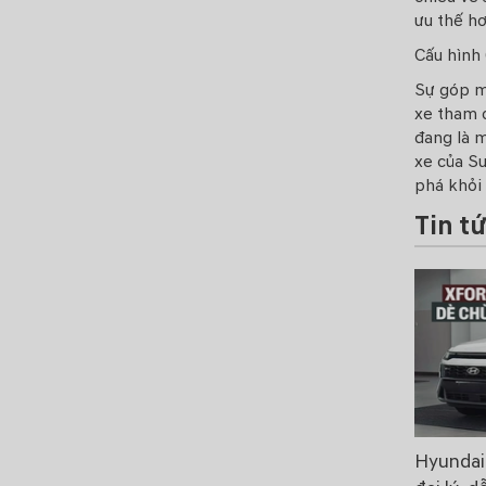
ưu thế hơ
Cấu hình
Sự góp m
xe tham c
đang là 
xe của Su
phá khỏi 
Tin t
Hyundai