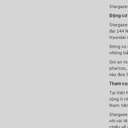
Stargaze
Động cơ 
Stargazer
đại 144 N
Hyundai v
Động cơ c
những bản
Gói an t
pha/cos, 
này đưa 
Tham vọ
Tại Việt
cũng ít n
Nam: tiện
Stargaze
với cái t
chiều về