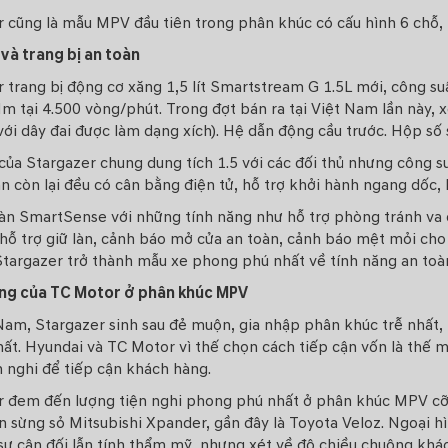
r cũng là mẫu MPV đầu tiên trong phân khúc có cấu hình 6 chỗ,
và trang bị an toàn
 trang bị động cơ xăng 1,5 lít Smartstream G 1.5L mới, công s
m tại 4.500 vòng/phút. Trong đợt bán ra tại Việt Nam lần này, 
ới dây đai được làm dạng xích). Hệ dẫn động cầu trước. Hộp số 
ủa Stargazer chung dung tích 1.5 với các đối thủ nhưng công s
 còn lại đều có cân bằng điện tử, hỗ trợ khởi hành ngang dốc, 
oàn SmartSense với những tính năng như hỗ trợ phòng tránh va 
hỗ trợ giữ làn, cảnh báo mở cửa an toàn, cảnh báo mệt mỏi cho t
Stargazer trở thành mẫu xe phong phú nhất về tính năng an toà
ng của TC Motor ở phân khúc MPV
 Nam, Stargazer sinh sau đẻ muộn, gia nhập phân khúc trễ nhất
hất. Hyundai và TC Motor vì thế chọn cách tiếp cận vốn là thế
 nghi để tiếp cận khách hàng.
r đem đến lượng tiện nghi phong phú nhất ở phân khúc MPV cỡ 
ên sừng sỏ
Mitsubishi Xpander
, gần đây là
Toyota Veloz
. Ngoại h
 sự cân đối lẫn tính thẩm mỹ, nhưng xét về độ chiều chuộng kh