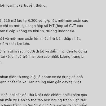
 bên cạnh 5+2 truyền thống.
uất 115 mã lực tại 6.300 vòng/phút, mô-men xoắn cực
xe chỉ có một lựa chọn hộp số iVT (hộp số CVT của
sàn 6 cấp không có như thị trường Indonesia.
uất và mô-men xoắn lớn nhất. Trừ bản thấp nhất,
kiểm soát lực kéo.
chạm phía sau, người đi bộ và điểm mù, đèn tự động
ài xế, chỉ có trên hai bản cao nhất. Lượng trang bị
n.
, nhận diện thương hiệu ở nhóm xe đa dụng cỡ nhỏ
 mạnh nhất của xe Hàn những năm gần đây tại Việt
nhỏ, nơi các đối thủ Nhật độc chiếm nhiều năm qua
ình mẫu xe Hàn có thể tạo nên những tranh luận trái
ách hàng bằng những "option", Stargazer đang chiếm